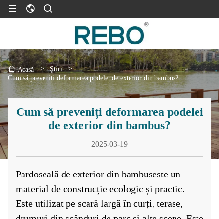
>
Ştiri
>
Acasă
Cum să preveniți deformarea podelei de exterior din bambus?
Cum să preveniți deformarea podelei
de exterior din bambus?
2025-03-19
Pardoseală de exterior din bambus
este un
material de construcție ecologic și practic.
Este utilizat pe scară largă în curți, terase,
drumuri din scânduri de parc și alte scene. Este