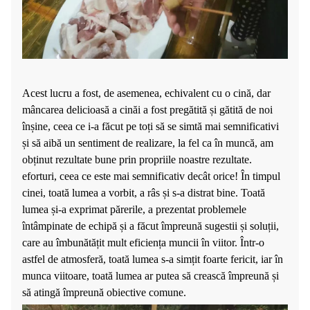
Acest lucru a fost, de asemenea, echivalent cu o cină, dar
mâncarea delicioasă a cinăi a fost pregătită și gătită de noi
înșine, ceea ce i-a făcut pe toți să se simtă mai semnificativi
și să aibă un sentiment de realizare, la fel ca în muncă, am
obținut rezultate bune prin propriile noastre rezultate.
eforturi, ceea ce este mai semnificativ decât orice! În timpul
cinei, toată lumea a vorbit, a râs și s-a distrat bine. Toată
lumea și-a exprimat părerile, a prezentat problemele
întâmpinate de echipă și a făcut împreună sugestii și soluții,
care au îmbunătățit mult eficiența muncii în viitor. Într-o
astfel de atmosferă, toată lumea s-a simțit foarte fericit, iar în
munca viitoare, toată lumea ar putea să crească împreună și
să atingă împreună obiective comune.