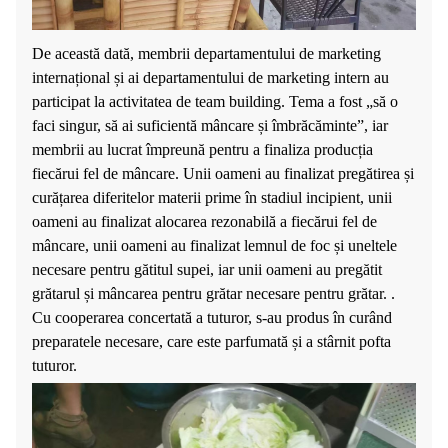
De această dată, membrii departamentului de marketing
internațional și ai departamentului de marketing intern au
participat la activitatea de team building. Tema a fost „să o
faci singur, să ai suficientă mâncare și îmbrăcăminte”, iar
membrii au lucrat împreună pentru a finaliza producția
fiecărui fel de mâncare. Unii oameni au finalizat pregătirea și
curățarea diferitelor materii prime în stadiul incipient, unii
oameni au finalizat alocarea rezonabilă a fiecărui fel de
mâncare, unii oameni au finalizat lemnul de foc și uneltele
necesare pentru gătitul supei, iar unii oameni au pregătit
grătarul și mâncarea pentru grătar necesare pentru grătar. .
Cu cooperarea concertată a tuturor, s-au produs în curând
preparatele necesare, care este parfumată și a stârnit pofta
tuturor.