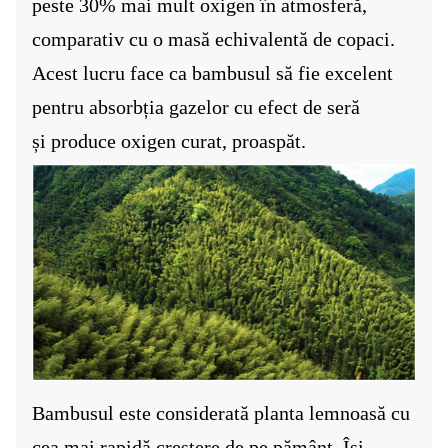
peste 30% mai mult oxigen în atmosferă,
comparativ cu o masă echivalentă de copaci.
Acest lucru face ca bambusul să fie excelent
pentru absorbția gazelor cu efect de seră
și
produce oxigen curat, proaspăt
.
Bambusul este considerată planta lemnoasă cu
cea mai rapidă creștere de pe pământ. Își