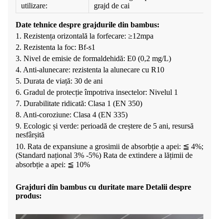
utilizare:
grajd de cai
Date tehnice despre grajdurile din bambus:
1. Rezistența orizontală la forfecare: ≥12mpa
2. Rezistenta la foc: Bf-s1
3. Nivel de emisie de formaldehidă: E0 (0,2 mg/L)
4. Anti-alunecare: rezistenta la alunecare cu R10
5. Durata de viață: 30 de ani
6. Gradul de protecție împotriva insectelor: Nivelul 1
7. Durabilitate ridicată: Clasa 1 (EN 350)
8. Anti-coroziune: Clasa 4 (EN 335)
9. Ecologic și verde: perioadă de creștere de 5 ani, resursă
nesfârșită
10. Rata de expansiune a grosimii de absorbție a apei: ≦ 4%;
(Standard național 3% -5%) Rata de extindere a lățimii de
absorbție a apei: ≦ 10%
Grajduri din bambus cu duritate mare Detalii despre
produs: