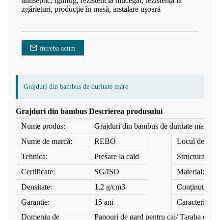
antiseptic, ignifug, rezistent la mucegai, rezistență la
zgârieturi, producție în masă, instalare ușoară
întreba acum
Grajduri din bambus de duritate mare
Grajduri din bambus Descrierea produsului
Nume produs:
Grajduri din bambus de duritate mare
Nume de marcă:
REBO
Locul de orig
Tehnica:
Presare la cald
Structura:
Certificate:
SG/ISO
Material:
Densitate:
1,2 g/cm3
Conținut de u
Garantie:
15 ani
Caracteristica
Domeniu de
Panouri de gard pentru cai/ Taraba de gr