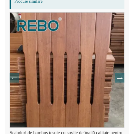
Produse similare
Scânduri de bambus țesute cu șuvițe de înaltă calitate pentru